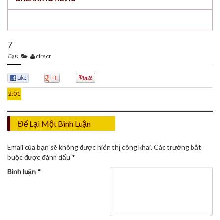
7
0
clrscr
07
TH8
0
0
0
2:01
Để Lại Một Bình Luận
Email của bạn sẽ không được hiển thị công khai.
Các trường bắt
buộc được đánh dấu
*
Bình luận
*