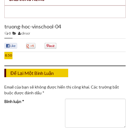
truong-hoc-vinschool-04
0
clrscr
31
TH7
0
0
0
8:50
Để Lại Một Bình Luận
Email của bạn sẽ không được hiển thị công khai.
Các trường bắt
buộc được đánh dấu
*
Bình luận
*