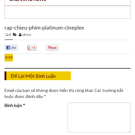
rap-chieu-phim-platinum-cineplex
0
clrscr
31
TH7
0
0
0
9:39
Để Lại Một Bình Luận
Email của bạn sẽ không được hiển thị công khai.
Các trường bắt
buộc được đánh dấu
*
Bình luận
*