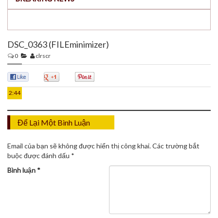
DSC_0363 (FILEminimizer)
0
clrscr
26
TH12
0
0
0
2:44
Để Lại Một Bình Luận
Email của bạn sẽ không được hiển thị công khai.
Các trường bắt
buộc được đánh dấu
*
Bình luận
*