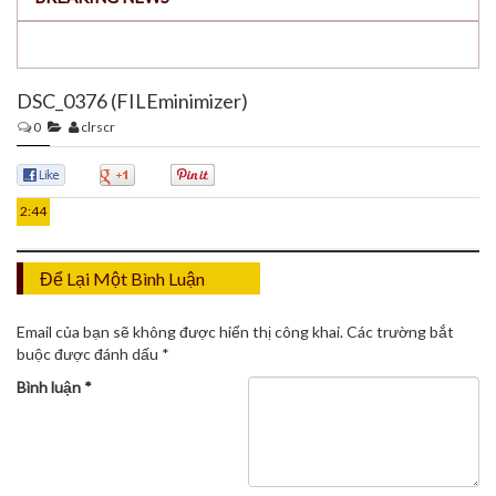
DSC_0376 (FILEminimizer)
0
clrscr
26
TH12
0
0
0
2:44
Để Lại Một Bình Luận
Email của bạn sẽ không được hiển thị công khai.
Các trường bắt
buộc được đánh dấu
*
Bình luận
*