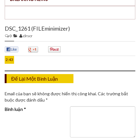
DSC_1261 (FILEminimizer)
0
clrscr
26
TH12
0
0
0
2:43
Để Lại Một Bình Luận
Email của bạn sẽ không được hiển thị công khai.
Các trường bắt
buộc được đánh dấu
*
Bình luận
*