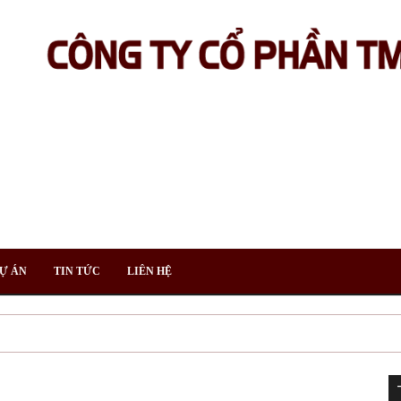
Ự ÁN
TIN TỨC
LIÊN HỆ