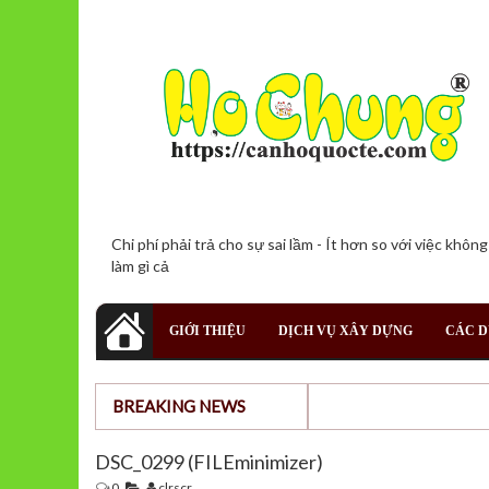
Chi phí phải trả cho sự sai lầm - Ít hơn so với việc không
làm gì cả
GIỚI THIỆU
DỊCH VỤ XÂY DỰNG
CÁC D
BREAKING NEWS
DSC_0299 (FILEminimizer)
0
clrscr