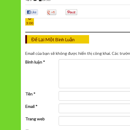
26
0
0
0
TH12
3:00
Để Lại Một Bình Luận
Email của bạn sẽ không được hiển thị công khai.
Các trườn
Bình luận
*
Tên
*
Email
*
Trang web