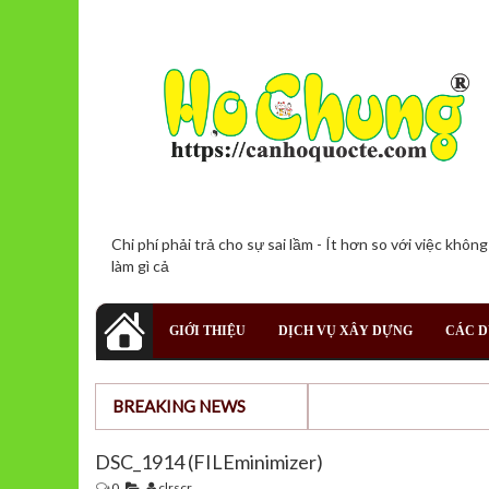
Chi phí phải trả cho sự sai lầm - Ít hơn so với việc không
làm gì cả
GIỚI THIỆU
DỊCH VỤ XÂY DỰNG
CÁC D
BREAKING NEWS
DSC_1914 (FILEminimizer)
0
clrscr