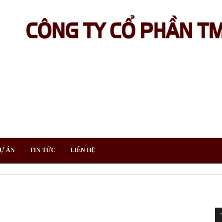
Ự ÁN
TIN TỨC
LIÊN HỆ