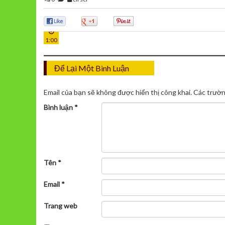
27
0
0
0
TH12
1:00
Để Lại Một Bình Luận
Email của bạn sẽ không được hiển thị công khai.
Các trườn
Bình luận
*
Tên
*
Email
*
Trang web