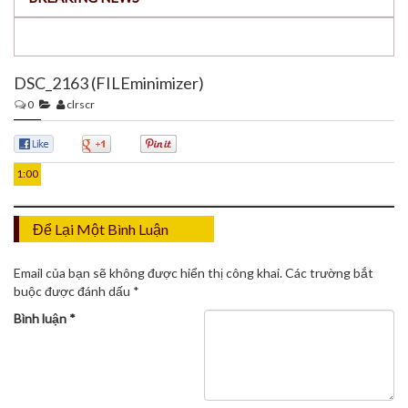
DSC_2163 (FILEminimizer)
0
clrscr
27
TH12
0
0
0
1:00
Để Lại Một Bình Luận
Email của bạn sẽ không được hiển thị công khai.
Các trường bắt
buộc được đánh dấu
*
Bình luận
*