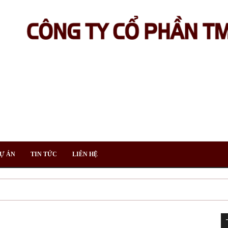
Ự ÁN
TIN TỨC
LIÊN HỆ