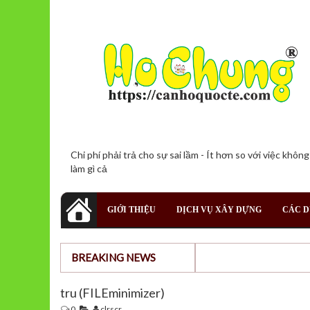
Chi phí phải trả cho sự sai lầm - Ít hơn so với việc không
làm gì cả
GIỚI THIỆU
DỊCH VỤ XÂY DỰNG
CÁC D
BREAKING NEWS
tru (FILEminimizer)
0
clrscr