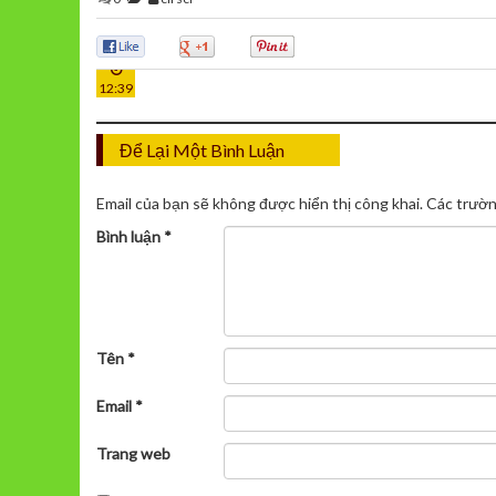
27
0
0
0
TH12
12:39
Để Lại Một Bình Luận
Email của bạn sẽ không được hiển thị công khai.
Các trườn
Bình luận
*
Tên
*
Email
*
Trang web