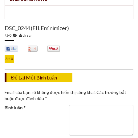
DSC_0244 (FILEminimizer)
0
clrscr
26
TH12
0
0
0
3:10
Để Lại Một Bình Luận
Email của bạn sẽ không được hiển thị công khai.
Các trường bắt
buộc được đánh dấu
*
Bình luận
*