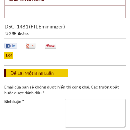
DSC_1481 (FILEminimizer)
0
clrscr
27
TH12
0
0
0
1:04
Để Lại Một Bình Luận
Email của bạn sẽ không được hiển thị công khai.
Các trường bắt
buộc được đánh dấu
*
Bình luận
*