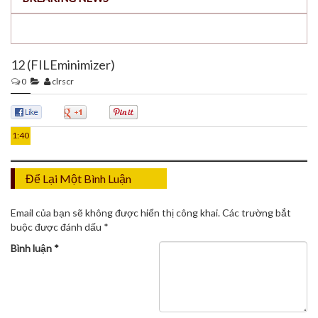
12 (FILEminimizer)
0
clrscr
13
TH5
0
0
0
1:40
Để Lại Một Bình Luận
Email của bạn sẽ không được hiển thị công khai.
Các trường bắt
buộc được đánh dấu
*
Bình luận
*