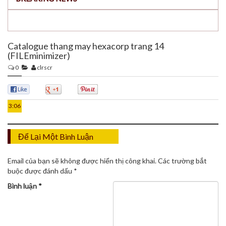
Catalogue thang may hexacorp trang 14
(FILEminimizer)
0
clrscr
21
TH2
0
0
0
3:06
Để Lại Một Bình Luận
Email của bạn sẽ không được hiển thị công khai.
Các trường bắt
buộc được đánh dấu
*
Bình luận
*