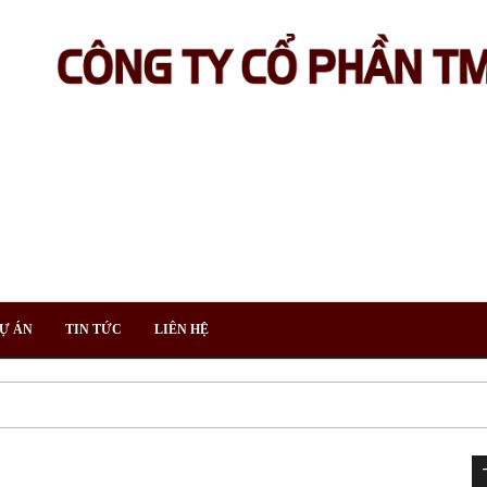
Ự ÁN
TIN TỨC
LIÊN HỆ