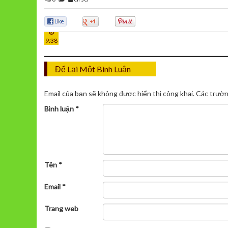
04
0
0
0
TH1
9:38
Để Lại Một Bình Luận
Email của bạn sẽ không được hiển thị công khai.
Các trườn
Bình luận
*
Tên
*
Email
*
Trang web