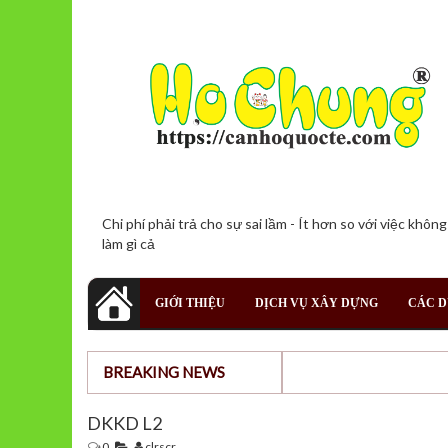
Chi phí phải trả cho sự sai lầm - Ít hơn so với việc không
làm gì cả
GIỚI THIỆU
DỊCH VỤ XÂY DỰNG
CÁC D
BREAKING NEWS
DKKD L2
0
clrscr