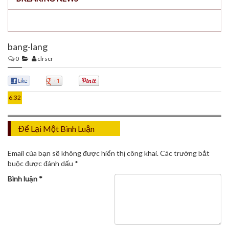
bang-lang
0
clrscr
01
TH8
0
0
0
6:32
Để Lại Một Bình Luận
Email của bạn sẽ không được hiển thị công khai.
Các trường bắt
buộc được đánh dấu
*
Bình luận
*