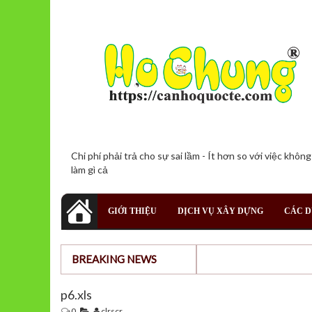
Chi phí phải trả cho sự sai lầm - Ít hơn so với việc không
làm gì cả
GIỚI THIỆU
DỊCH VỤ XÂY DỰNG
CÁC D
BREAKING NEWS
p6.xls
0
clrscr