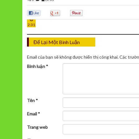
15
0
0
0
TH8
2:31
Để Lại Một Bình Luận
Email của bạn sẽ không được hiển thị công khai.
Các trườn
Bình luận
*
Tên
*
Email
*
Trang web