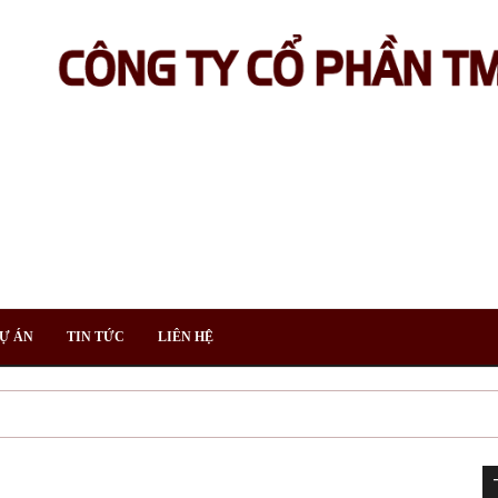
Ự ÁN
TIN TỨC
LIÊN HỆ