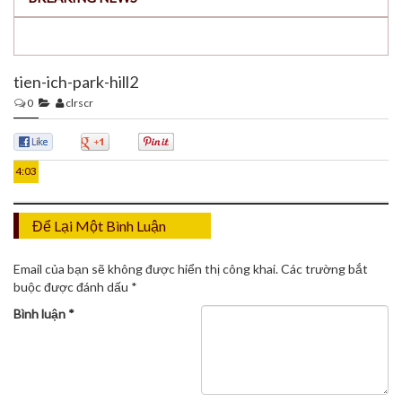
tien-ich-park-hill2
0
clrscr
01
TH8
0
0
0
4:03
Để Lại Một Bình Luận
Email của bạn sẽ không được hiển thị công khai.
Các trường bắt
buộc được đánh dấu
*
Bình luận
*